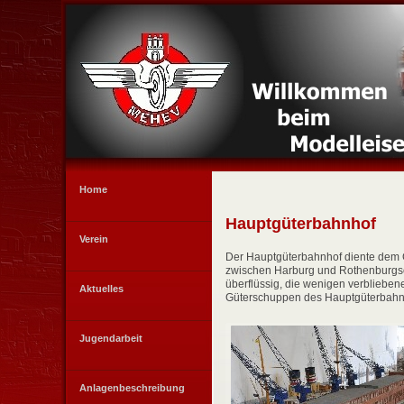
Home
Hauptgüterbahnhof
Verein
Der Hauptgüterbahnhof diente dem Gü
zwischen Harburg und Rothenburgso
überflüssig, die wenigen verblieb
Aktuelles
Güterschuppen des Hauptgüterbahnho
Jugendarbeit
Anlagenbeschreibung