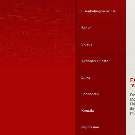
Eisenbahngeschichte
Bilder
Videos
Aktionen + Feste
Links
F
"Ei
Sponsoren
De
Mo
Ha
ih
Kontakt
pr
Impressum