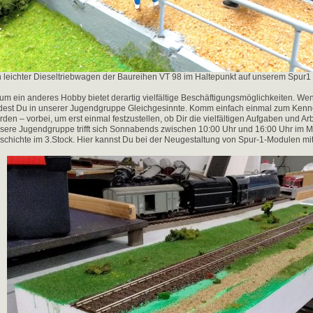
n leichter Dieseltriebwagen der Baureihen VT 98 im Haltepunkt auf unserem Spur1
um ein anderes Hobby bietet derartig vielfältige Beschäftigungsmöglichkeiten. Wen
ndest Du in unserer Jugendgruppe Gleichgesinnte. Komm einfach einmal zum Kenne
rden – vorbei, um erst einmal festzustellen, ob Dir die vielfältigen Aufgaben und A
sere Jugendgruppe trifft sich Sonnabends zwischen 10:00 Uhr und 16:00 Uhr im
schichte im 3.Stock. Hier kannst Du bei der Neugestaltung von Spur-1-Modulen mit