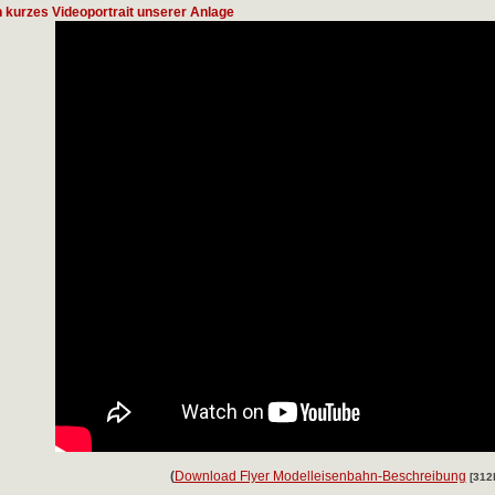
n kurzes Videoportrait unserer Anlage
(
Download Flyer Modelleisenbahn-Beschreibung
[312