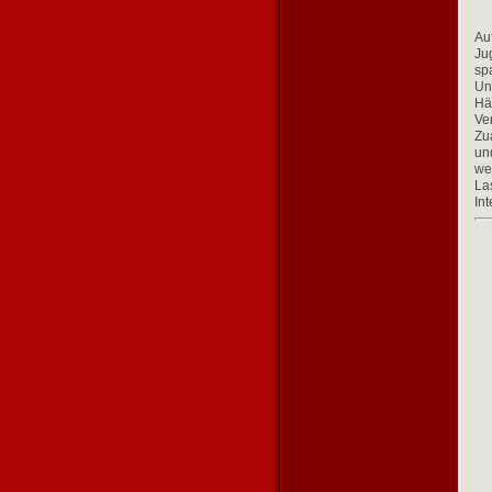
Au
Ju
sp
Un
Hä
Ve
Zu
un
wen
La
In