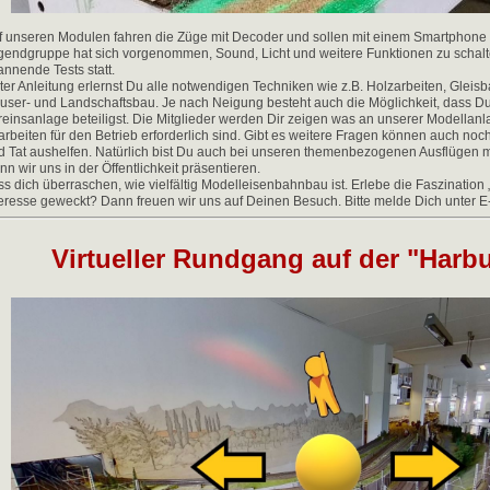
f unseren Modulen fahren die Züge mit Decoder und sollen mit einem Smartphone
gendgruppe hat sich vorgenommen, Sound, Licht und weitere Funktionen zu schalte
annende Tests statt.
ter Anleitung erlernst Du alle notwendigen Techniken wie z.B. Holzarbeiten, Gleis
user- und Landschaftsbau. Je nach Neigung besteht auch die Möglichkeit, dass D
reinsanlage beteiligst. Die Mitglieder werden Dir zeigen was an unserer Modellan
arbeiten für den Betrieb erforderlich sind. Gibt es weitere Fragen können auch noch
d Tat aushelfen. Natürlich bist Du auch bei unseren themenbezogenen Ausflügen mi
n wir uns in der Öffentlichkeit präsentieren.
ss dich überraschen, wie vielfältig Modelleisenbahnbau ist. Erlebe die Faszinatio
teresse geweckt? Dann freuen wir uns auf Deinen Besuch. Bitte melde Dich unter 
Virtueller Rundgang auf der "Harbu