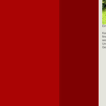
Ei
Ka
fi
we
Un
Ge